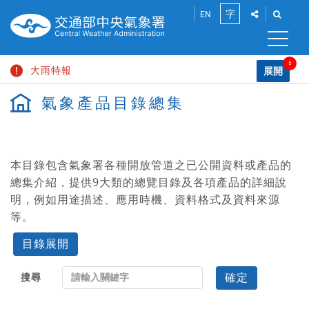
跳
點
點
字
EN
到
此
此
將
將
主
小
展
展
要
開
開
5
大雨特報
內
展開
中
「社
「搜
容
請
群
尋」
氣象產品目錄總集
長浪即時訊息
區
分
功
輸
大
塊
享」
能
入
陸上強風特報
介
列
關
面，
鍵
颱風消息
讓
本目錄包含氣象署各種開放管道之已公開資料或產品的
字
您
總集介紹，提供9大類的總覽目錄及各項產品的詳細說
高溫資訊
能
分
明，例如用途描述、應用時機、資料格式及資料來源
享
等。
此
頁
目錄展開
面
到
搜
社
確定
搜尋
尋
群
平