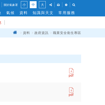
風
點
點
點
點
小
中
大
關於氣象署
此
此
此
此
力
象
氣候
資料
知識與天文
常用服務
將
將
將
將
切
展
彈
展
展
換
開
出
開
開
息
「社
列
「溫
「搜
群
印
度」
尋」
首
資料
政府資訊
職業安全衛生專區
關
分
功
與
功
閉
頁
享」
能
「風
能
介
窗，
力」
列
面，
讓
單
讓
您
位
您
能
設
能
列
定
分
印
享
此
此
頁
pdf
頁
面
面
到
社
pdf
群
平