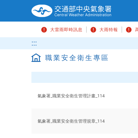
跳
到
主
要
大雷雨即時訊息
大雨特報
內
容
請
:::
區
輸
塊
入
職業安全衛生專區
關
鍵
字
氣象署_職業安全衛生管理計畫_114
氣象署_職業安全衛生管理規章_114