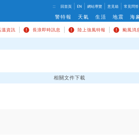
溫
:::
回首頁
EN
網站導覽
意見箱
常見問答
度
警特報
天氣
生活
地震
海
切
換
高溫資訊
長浪即時訊息
陸上強風特報
颱風消
相關文件下載