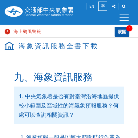
跳
點
點
字
EN
到
此
此
將
將
主
小
展
展
要
開
開
6
海上颱風警報
內
展開
中
「社
「搜
容
請
群
尋」
海象資訊服務全書下載
巨浪告警
區
分
功
輸
大
塊
享」
能
入
大雨特報
介
列
關
面，
鍵
高溫資訊
讓
九、海象資訊服務
字
您
陸上強風特報
能
分
颱風消息
享
1. 中央氣象署是否有對臺灣沿海地區提供
此
較小範圍及區域性的海氣象預報服務？何
頁
面
處可以查詢相關資訊？
到
社
群
平
漁業預報一般是以較大範圍航行作業為