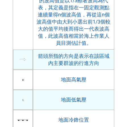
的波高值是以1/3顯著波高為代
析
表，其定義是指在一固定觀測點
與
預
連續量得n個波高值，再從這n個
報
波高值中由大到小選出前1/3個較
圖
大的值平均後而得出一代表波高
上
值，此波高值相當於海上作業人
符
員目測估計值。
號
之
箭頭所指的方向是表示在該區域
說
內主要群波的行進方向
明
地面高氣壓
地面低氣壓
地面冷鋒位置