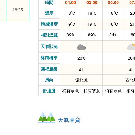
時間
04:00
05:00
06:00
07
三
7
18:35
小
溫度
18
18
18
20
時
體感溫度
19
19
18
21
天
氣
相對溼度
89%
89%
84%
8
預
報
天氣狀況
資
降雨機率
20%
20
料
蒲福風級
≤1
≤1
風向
偏北風
西北
舒適度
稍有寒意
稍有寒意
稍有寒意
稍有
天氣圖資