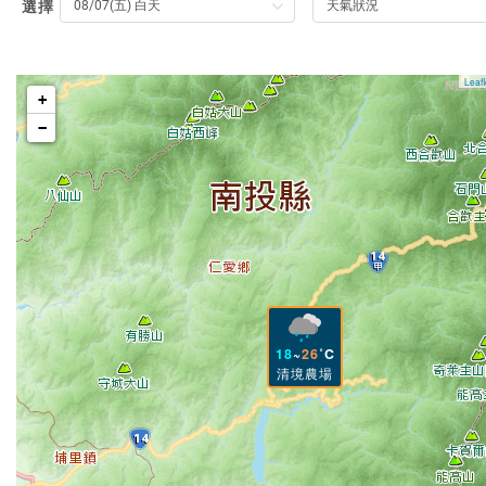
選擇
擇
15
~
26
福壽山農
地
場
圖
Leafl
+
預
−
報
時
間
與
項
目
18
~
26
清境農場