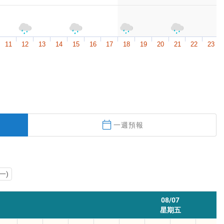
11
12
13
14
15
16
17
18
19
20
21
22
23
0
一週預報
(一)
08/07
星期五