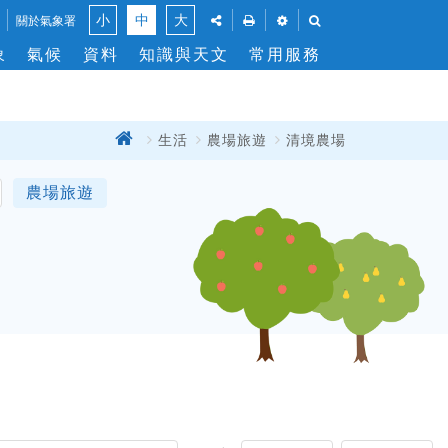
風
點
點
點
點
小
中
大
關於氣象署
此
此
此
此
力
象
氣候
資料
知識與天文
常用服務
將
將
將
將
切
展
彈
展
展
換
開
出
開
開
「社
列
「溫
「搜
群
印
度」
尋」
回
生活
農場旅遊
清境農場
關
分
功
與
功
閉
首
享」
能
「風
能
頁
介
窗，
力」
列
農場旅遊
面，
讓
單
讓
您
位
您
能
設
能
列
定
分
印
享
此
此
頁
頁
面
面
到
社
群
平