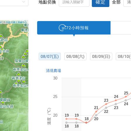
確定
地點切換
全部
點
切
換
et
| ©
內政部國土測繪中心
72小時
預報
08/07
(五)
08/08
(六)
08/09
(日)
08/10
清境農場
30
25
25
25
24
24
23
23
24
24
溫度（°C）
21
21
23
23
22
22
20
19
19
19
19
18
18
18
18
20
20
18
18
18
18