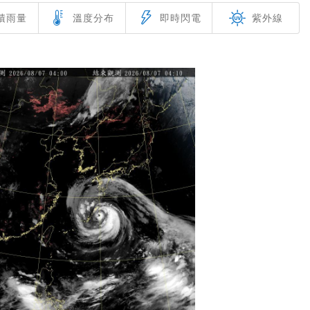
積
雨量
溫度
分布
即時
閃電
紫外
線