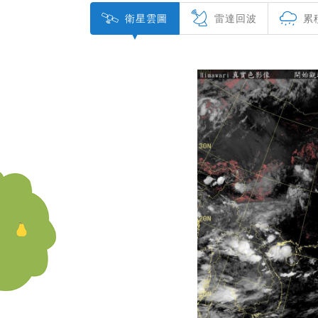
衛星
雲圖
雷達
回波
累