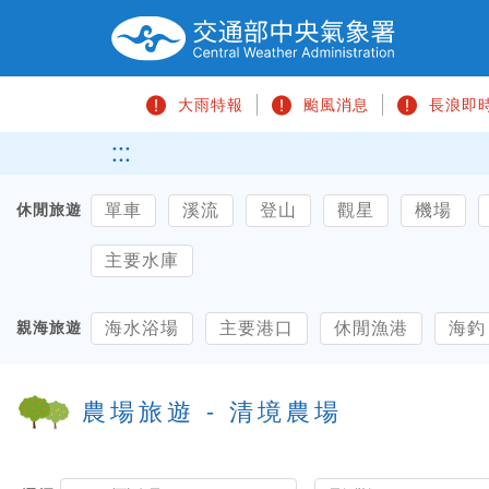
跳
到
主
要
大雨特報
颱風消息
長浪即
內
容
請
:::
區
輸
塊
入
單車
溪流
登山
觀星
機場
休閒旅遊
關
鍵
主要水庫
字
海水浴場
主要港口
休閒漁港
海釣
親海旅遊
農場旅遊 - 清境農場
選