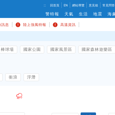
溫
:::
回首頁
EN
網站導覽
意見箱
常見問答
度
警特報
天氣
生活
地震
海
切
換
時訊息
陸上強風特報
高溫資訊
棒球場
國家公園
國家風景區
國家森林遊樂區
衝浪
浮潛
14
~
25
武陵農場
地