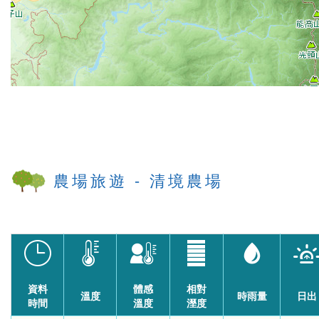
農場旅遊 - 清境農場
資料
體感
相對
溫度
時雨量
日出
時間
溫度
溼度