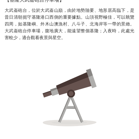
風向
西北風
大武崙砲台，位於大武崙山巔，由於地勢險要、地形居高臨下，是
昔日清朝扼守基隆港口西側的重要據點。山頂視野極佳，可以眺覽
08/07(五)
短暫陣雨
四周，如基隆嶼、外木山澳漁村、八斗子、北海岸等一帶的景緻。
14:00
大武崙砲台停車場，腹地廣大，能遠望整個基隆；入夜時，此處光
溫度
32
降雨機率
30%
害較少，適合觀看夜景與星空。
體感溫度
32
相對溼度
69%
蒲福風級
4
舒適度
悶熱
風向
西北風
08/07(五)
多雲
15:00
溫度
31
降雨機率
20%
體感溫度
32
相對溼度
69%
蒲福風級
4
舒適度
悶熱
風向
西北風