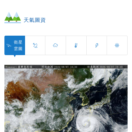
08/07(五)
多雲
16:00
溫度
31
降雨機率
20%
天氣圖資
體感溫度
32
相對溼度
69%
蒲福風級
4
舒適度
悶熱
衛星
風向
西北風
雲圖
08/07(五)
多雲
17:00
溫度
30
降雨機率
20%
體感溫度
31
相對溼度
69%
蒲福風級
4
舒適度
悶熱
風向
西北風
08/07(五)
晴
18:00