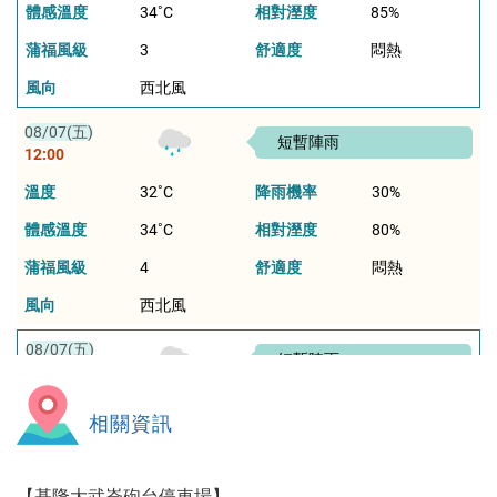
體感溫度
34
相對溼度
85%
蒲福風級
3
舒適度
悶熱
風向
西北風
08/07(五)
短暫陣雨
12:00
溫度
32
降雨機率
30%
體感溫度
34
相對溼度
80%
蒲福風級
4
舒適度
悶熱
風向
西北風
08/07(五)
短暫陣雨
13:00
溫度
32
降雨機率
30%
相關資訊
體感溫度
33
相對溼度
74%
蒲福風級
4
舒適度
悶熱
【基隆大武崙砲台停車場】