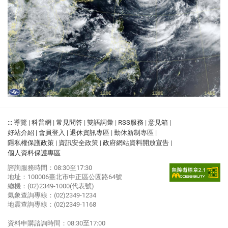
溫度
30
降雨機率
20%
體感溫度
30
相對溼度
66%
蒲福風級
4
舒適度
悶熱
風向
西北風
08/07(五)
晴
19:00
溫度
29
降雨機率
20%
體感溫度
28
相對溼度
62%
:::
導覽
|
科普網
|
常見問答
|
雙語詞彙
|
RSS服務
|
意見箱
|
好站介紹
|
會員登入
|
退休資訊專區
|
勤休新制專區
|
蒲福風級
4
舒適度
舒適
隱私權保護政策
|
資訊安全政策
|
政府網站資料開放宣告
|
個人資料保護專區
風向
西北風
諮詢服務時間：08:30至17:30
08/07(五)
地址：100006臺北市中正區公園路64號
晴
20:00
總機：(02)2349-1000(代表號)
氣象查詢專線：(02)2349-1234
溫度
29
降雨機率
20%
地震查詢專線：(02)2349-1168
體感溫度
28
相對溼度
59%
資料申購諮詢時間：08:30至17:00