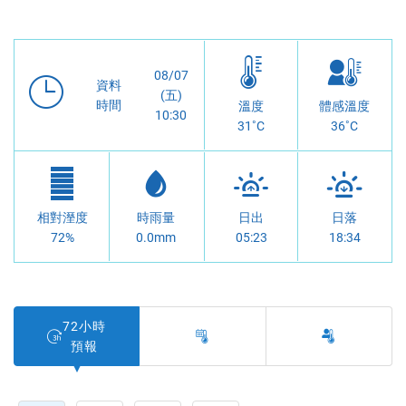
海釣
衝浪
浮潛
台
08/07
資料
(五)
時間
溫度
體感溫度
10:30
31
36
相對溼度
時雨量
日出
日落
72%
0.0mm
05:23
18:34
72小時
預報