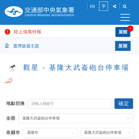
跳
點
點
字
EN
到
此
此
將
將
主
小
展
展
要
開
開
5
陸上強風特報
內
展開
中
「社
「搜
容
請
群
尋」
颱風消息
區
選擇旅遊主題
展開
分
功
輸
大
塊
享」
能
入
高溫資訊
介
列
關
單車
溪流
登山
觀星
機場
休閒旅遊
面，
觀星 - 基隆大武崙砲台停車場
鍵
長浪即時訊息
讓
字
您
棒球場
國家公園
國家風景區
解除大雨特報
能
分
國家森林遊樂區
農場旅遊
享
地
此
確定
地點切換
主要水庫
點
頁
面
切
到
全部
換
社
海水浴場
主要港口
休閒漁港
親海旅遊
群
依縣市
平