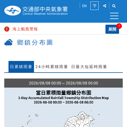
跳
點
點
字
EN
到
此
此
將
將
主
小
展
展
要
開
開
5
海上颱風警報
內
展開
中
「社
「搜
容
請
群
尋」
鄉鎮分布圖
陸上強風特報
區
分
功
輸
大
塊
享」
能
入
鄉
大雨特報
介
列
關
鎮
面，
鍵
颱風消息
讓
分
日累積雨量
24小時累積雨量
日最大短延時雨量
字
您
布
高溫資訊
能
分
圖
2026/08/08 00:00 ~ 2026/08/08 06:00
享
此
頁
面
到
社
群
平