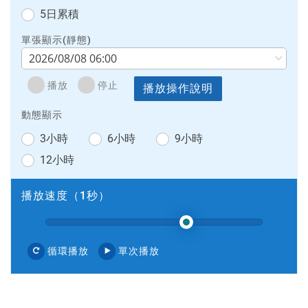
5日累積
單張顯示(靜態)
播放
停止
播放操作說明
動態顯示
3小時
6小時
9小時
12小時
播放速度（
1
秒）
.
循環播放
單次播放