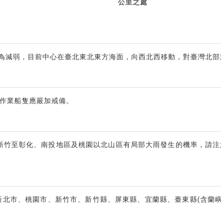
公里之處
略為減弱，目前中心在臺北東北東方海面，向西北西移動，對臺灣北
作業船隻應嚴加戒備。
日新竹至彰化、南投地區及桃園以北山區有局部大雨發生的機率，請
新北市、桃園市、新竹市、新竹縣、屏東縣、宜蘭縣、臺東縣(含蘭嶼