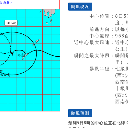
颱風現況
中心位置：
8日5
度，
前進方向：
以每
中心氣壓：
958
近中心最大風速：
近中心
公里）
瞬間之最大陣風：
瞬間最
里），
暴風半徑：
七級
(西
西南
十級
(西
西南
颱風預測
預測9日5時的中心位置在北緯 27