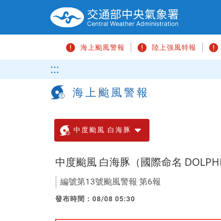
跳
到
主
要
海上颱風警報
陸上強風特報
內
容
請
:::
區
輸
塊
入
海上颱風警報
關
鍵
字
中度颱風 白海豚
中度颱風 白海豚（國際命名 DOLPH
編號第13號颱風警報 第6報
發布時間：08/08 05:30