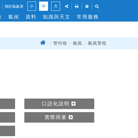
風
點
點
點
點
小
中
大
關於氣象署
此
此
此
此
力
象
氣候
資料
知識與天文
常用服務
將
將
將
將
切
展
彈
展
展
換
開
出
開
開
「社
列
「溫
「搜
群
印
度」
尋」
首
警特報
颱風
颱風警報
關
分
功
與
功
閉
頁
享」
能
「風
能
介
窗，
力」
列
面，
讓
單
讓
您
位
您
能
設
能
列
定
分
印
享
此
此
頁
口語化說明
頁
面
面
到
實際雨量
社
群
平