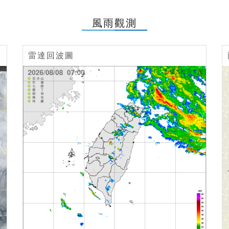
風雨觀測
雷達回波圖