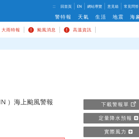
溫
:::
回首頁
EN
網站導覽
意見箱
常見問答
度
警特報
天氣
生活
地震
海
切
換
大雨特報
颱風消息
高溫資訊
IN ）海上颱風警報
下載警報單
定量降水預報
實際風力