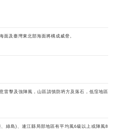
部海面及臺灣東北部海面將構成威脅。
注意雷擊及強陣風，山區請慎防坍方及落石，低窪地區
、綠島)、連江縣局部地區有平均風6級以上或陣風8