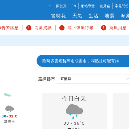
溫
:::
回首頁
EN
網站導覽
意見箱
常見問答
度
警特報
天氣
生活
地震
海
切
換
防告警訊息
高溫資訊
陸上強風特報
颱風消息
陰時多雲短暫陣雨或雷雨，悶熱且可能有雨
快
選擇縣市
速
地
點
今日白天
搜
尋
30
~
32
基隆市
33 - 36