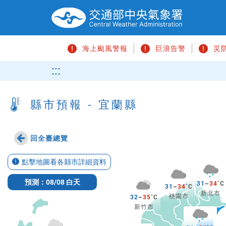
跳
到
主
要
海上颱風警報
巨浪告警
災
內
容
請
:::
區
輸
塊
入
關
縣市預報 - 宜蘭縣
鍵
字
回全臺總覽
點擊地圖看各縣市詳細資料
預測：08/08 白天
31
~
34
31
~
34
新北市
桃園市
32
~
35
新竹市