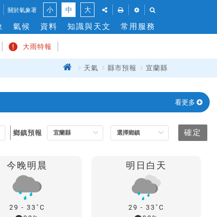
風
點
點
點
點
小
中
大
關於氣象署
此
此
此
此
力
象
氣候
資料
知識與天文
常用服務
將
將
將
將
切
展
彈
展
展
換
開
出
開
開
大雨特報
「社
列
「溫
「搜
群
印
度」
尋」
首
天氣
縣市預報
宜蘭縣
關
分
功
與
功
閉
頁
享」
能
「風
能
介
窗，
力」
列
面，
讓
單
看更多
讓
您
位
您
能
設
能
列
定
確定
鄉鎮預報
分
印
享
此
此
頁
今晚明晨
明日白天
頁
面
面
到
社
群
29 - 33
29 - 33
平