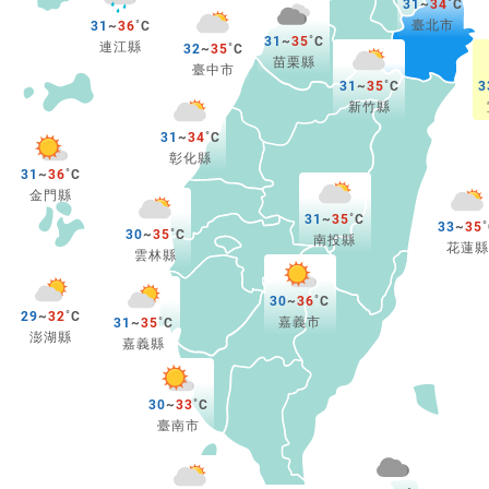
31
~
34
臺北市
31
~
36
31
~
35
連江縣
32
~
35
苗栗縣
臺中市
31
~
35
3
新竹縣
31
~
34
彰化縣
31
~
36
金門縣
31
~
35
33
~
35
30
~
35
南投縣
花蓮縣
雲林縣
30
~
36
29
~
32
嘉義市
31
~
35
澎湖縣
嘉義縣
30
~
33
臺南市