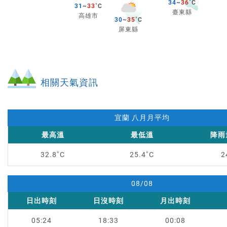
34
~
36
31
~
33
臺東縣
高雄市
30
~
35
屏東縣
相關天氣資訊
宜蘭 八月月平均
最高溫
最低溫
降雨
宜
32.8
25.4
2
蘭
八
08/08
月
月
日出
時刻
日沒
時刻
月出
時刻
平
08/08
均
05:24
18:33
00:08