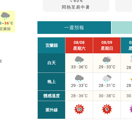
降
降
60%
雨
雨
悶熱至易中暑
機
機
率
率
3
~
36
一週預報
宜蘭縣
08/08
08/09
0
宜蘭縣
星期六
星期日
白天
29 - 33
33 - 36
28 
晚上
28 - 31
29 - 33
28 
體感溫度
28 - 36
30 - 38
30 
10
9
紫外線
過量級
過量級