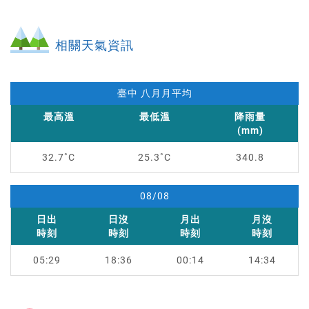
相關天氣資訊
臺中 八月月平均
最高溫
最低溫
降雨量
(mm)
臺
32.7
25.3
340.8
中
八
月
08/08
月
日出
日沒
月出
月沒
平
時刻
時刻
時刻
時刻
均
08/08
05:29
18:36
00:14
14:34
日
月
出
沒