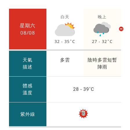
白天
晚上
星期六
08/08
32 - 35
27 - 32
天氣
多雲
陰時多雲短暫
描述
陣雨
體感
28 - 39
溫度
過
8
紫外線
量
級