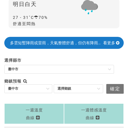
台
明日白天
率
降
27 - 31
70%
雨
舒適至悶熱
機
率
多雲短暫陣雨或雷雨，天氣整體舒適，但仍有降雨機率
看更多
快
選擇縣市
速
地
點
鄉鎮預報
搜
確定
尋
一週溫度
一週體感溫度
曲線
曲線