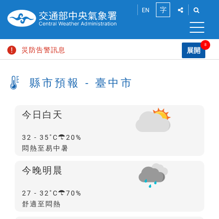
跳
點
點
字
EN
到
此
此
將
將
主
小
展
展
要
開
開
8
災防告警訊息
內
展開
中
「社
「搜
容
請
群
尋」
大雷雨即時訊息
區
分
功
輸
大
縣市預報 - 臺中市
塊
享」
能
入
海上颱風警報
介
列
關
面，
鍵
巨浪告警
讓
今日白天
字
您
大雨特報
能
降
32 - 35
20%
分
雨
高溫資訊
悶熱至易中暑
享
此
機
頁
颱風消息
今晚明晨
率
面
到
陸上強風特報
降
27 - 32
70%
社
雨
舒適至悶熱
群
平
機