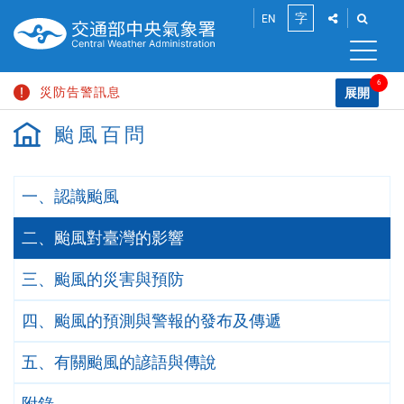
跳
點
點
字
EN
到
此
此
將
將
主
小
展
展
要
開
開
6
災防告警訊息
內
展開
中
「社
「搜
容
請
群
尋」
颱風百問
豪雨特報
區
分
功
輸
大
塊
享」
能
入
高溫資訊
介
列
關
面，
一、認識颱風
鍵
陸上強風特報
讓
字
您
二、颱風對臺灣的影響
長浪即時訊息
能
分
颱風消息
享
三、颱風的災害與預防
此
頁
四、颱風的預測與警報的發布及傳遞
面
到
社
五、有關颱風的諺語與傳說
群
平
附錄