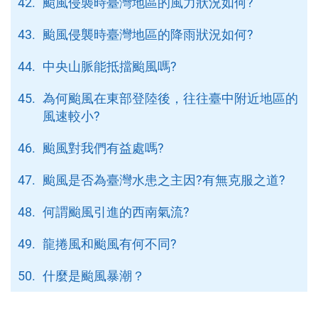
42.
颱風侵襲時臺灣地區的風力狀況如何?
43.
颱風侵襲時臺灣地區的降雨狀況如何?
44.
中央山脈能抵擋颱風嗎?
45.
為何颱風在東部登陸後，往往臺中附近地區的
風速較小?
46.
颱風對我們有益處嗎?
47.
颱風是否為臺灣水患之主因?有無克服之道?
48.
何謂颱風引進的西南氣流?
49.
龍捲風和颱風有何不同?
50.
什麼是颱風暴潮？