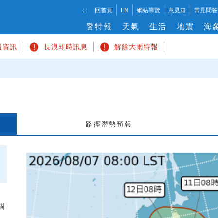
溫
:::
回首頁
EN
網站導覽
意見箱
常見問答
度
警特報
天氣
生活
地震
海
切
換
溫資訊
長浪即時訊息
解除大雨特報
路徑潛勢預報
颱
風
消
息
 個
輪