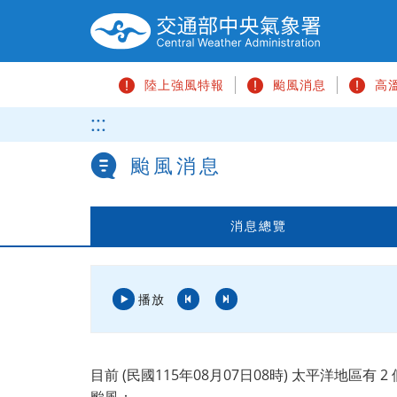
跳
到
主
要
陸上強風特報
颱風消息
高
內
容
請
:::
區
輸
塊
入
颱風消息
關
鍵
字
消息總覽
播放
上
下
一
一
則
則
目前 (
民國115年08月07日08時
) 太平洋地區
有 2