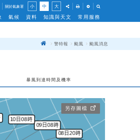
風
點
點
點
點
小
中
大
關於氣象署
此
此
此
此
力
象
氣候
資料
知識與天文
常用服務
將
將
將
將
切
展
彈
展
展
換
開
出
開
開
「社
列
「溫
「搜
群
印
度」
尋」
首
警特報
颱風
颱風消息
關
分
功
與
功
閉
頁
享」
能
「風
能
介
窗，
力」
列
面，
讓
單
讓
您
位
您
能
設
暴風到達時間及機率
能
列
定
分
印
享
此
此
頁
頁
面
另存圖檔
面
到
社
群
平