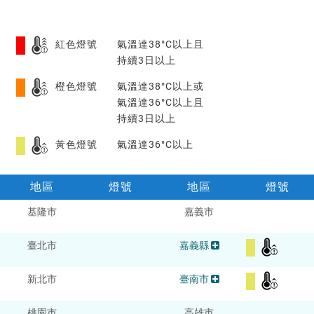
紅色燈號
氣溫達38°C以上且
持續3日以上
橙色燈號
氣溫達38°C以上或
氣溫達36°C以上且
持續3日以上
黃色燈號
氣溫達36°C以上
地區
燈號
地區
燈號
各
各
基隆市
嘉義市
縣
縣
市
市
臺北市
嘉義縣
警
警
特
特
新北市
臺南市
報
報
桃園市
高雄市