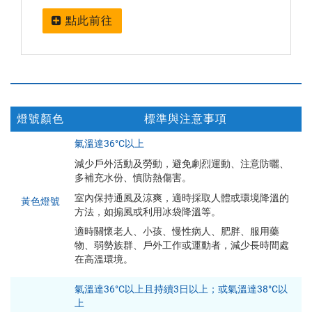
點此前往
燈號顏色
標準與注意事項
高
氣溫達36°C以上
溫
減少戶外活動及勞動，避免劇烈運動、注意防曬、
燈
多補充水份、慎防熱傷害。
號
室內保持通風及涼爽，適時採取人體或環境降溫的
內
黃色燈號
方法，如搧風或利用冰袋降溫等。
容
適時關懷老人、小孩、慢性病人、肥胖、服用藥
物、弱勢族群、戶外工作或運動者，減少長時間處
在高溫環境。
氣溫達36°C以上且持續3日以上；或氣溫達38°C以
上