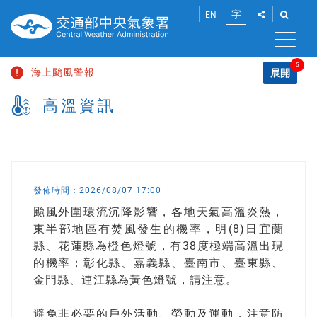
跳
點
點
字
EN
到
此
此
將
將
主
小
展
展
要
開
開
5
海上颱風警報
內
展開
中
「社
「搜
容
請
群
尋」
高溫資訊
大雨特報
區
分
功
輸
大
塊
享」
能
入
颱風消息
介
列
關
面，
鍵
陸上強風特報
讓
字
您
高溫資訊
能
發佈時間：
2026/08/07 17:00
分
颱風外圍環流沉降影響，各地天氣高溫炎熱，
享
此
東半部地區有焚風發生的機率，明(8)日宜蘭
頁
縣、花蓮縣為橙色燈號，有38度極端高溫出現
面
的機率；彰化縣、嘉義縣、臺南市、臺東縣、
到
金門縣、連江縣為黃色燈號，請注意。
社
群
平
避免非必要的戶外活動、勞動及運動，注意防