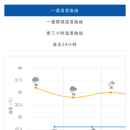
地
一週溫度曲線
點
搜
一週體感溫度曲線
尋
逐三小時溫度曲線
過去24小時
40
37.5
36
35
35
34
溫度（°C）
32.5
30
27.5