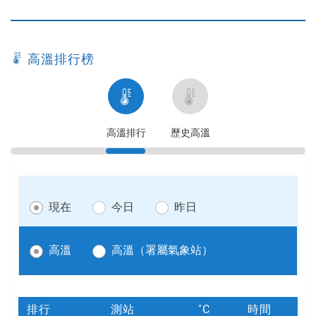
高溫排行榜
高
歷
溫
史
排
高
高溫排行
歷史高溫
行
溫
現在
今日
昨日
高溫
高溫（署屬氣象站）
排行
測站
時間