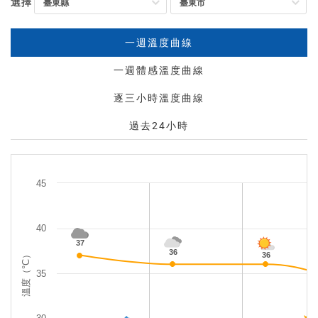
選擇
速
地
一週溫度曲線
點
搜
一週體感溫度曲線
尋
逐三小時溫度曲線
過去24小時
45
40
37
36
溫度（°C）
36
35