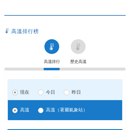
高溫排行榜
高
歷
溫
史
排
高
高溫排行
歷史高溫
行
溫
現在
今日
昨日
高溫
高溫（署屬氣象站）