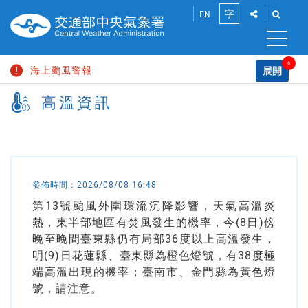
跳
點
點
字
EN
到
此
此
將
將
主
小
展
展
要
開
開
6
海上颱風警報
內
展開
中
「社
「搜
容
請
群
尋」
高溫資訊
豪雨特報
區
分
功
輸
大
塊
享」
能
入
巨浪告警
介
列
關
面，
鍵
陸上強風特報
讓
字
您
颱風消息
能
發佈時間：
2026/08/08 16:48
分
第13號颱風外圍環流沉降影響，天氣高溫炎
高溫資訊
享
此
熱，東半部地區有焚風發生的機率，今(8日)傍
頁
晚至晚間臺東縣仍有局部36度以上高溫發生，
面
明(9)日花蓮縣、臺東縣為橙色燈號，有38度極
到
端高溫出現的機率；臺南市、金門縣為黃色燈
社
群
號，請注意。
平