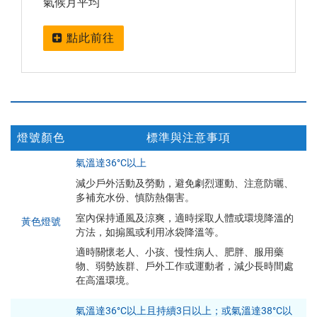
氣候月平均
點此前往
燈號顏色
標準與注意事項
高
氣溫達36°C以上
溫
減少戶外活動及勞動，避免劇烈運動、注意防曬、
燈
多補充水份、慎防熱傷害。
號
室內保持通風及涼爽，適時採取人體或環境降溫的
內
黃色燈號
方法，如搧風或利用冰袋降溫等。
容
適時關懷老人、小孩、慢性病人、肥胖、服用藥
物、弱勢族群、戶外工作或運動者，減少長時間處
在高溫環境。
氣溫達36°C以上且持續3日以上；或氣溫達38°C以