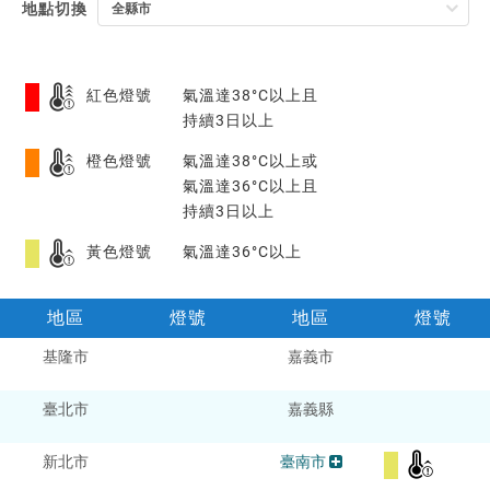
地點切換
紅色燈號
氣溫達38°C以上且
持續3日以上
橙色燈號
氣溫達38°C以上或
氣溫達36°C以上且
持續3日以上
黃色燈號
氣溫達36°C以上
地區
燈號
地區
燈號
各
各
基隆市
嘉義市
縣
縣
市
市
臺北市
嘉義縣
警
警
特
特
新北市
臺南市
報
報